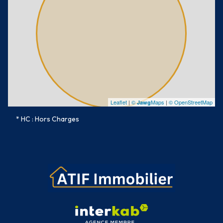
Leaflet
|
©
Maps
|
© OpenStreetMap
Jawg
* HC : Hors Charges