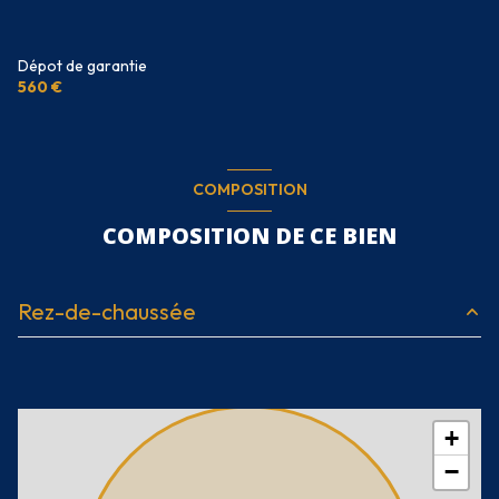
Dépot de garantie
560 €
COMPOSITION
COMPOSITION DE CE BIEN
Rez-de-chaussée
Bar
35.29 m²
salle
21.62 m²
+
WC
2 m²
−
cuisine
16 m²