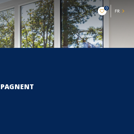
0
FR
MPAGNENT