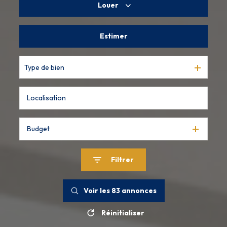
Louer
De l'ancien
De l'immo pro
Estimer
à l'année
De l'immo pro
Type de bien
Budget
Filtrer
Voir les
83
annonces
Réinitialiser