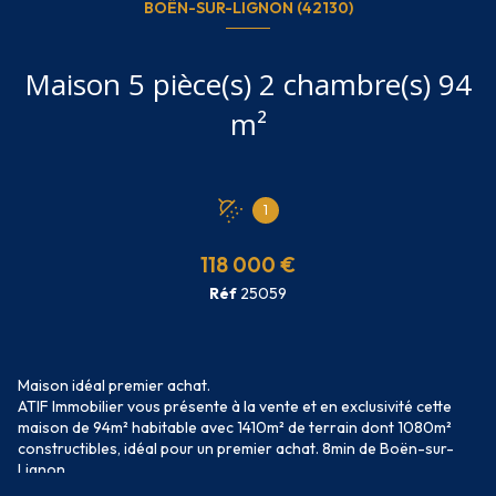
BOËN-SUR-LIGNON (42130)
Maison 5 pièce(s) 2 chambre(s) 94
m²
1
118 000 €
Réf
25059
Maison idéal premier achat.
ATIF Immobilier vous présente à la vente et en exclusivité cette
maison de 94m² habitable avec 1410m² de terrain dont 1080m²
constructibles, idéal pour un premier achat. 8min de Boën-sur-
Lignon.
La maison se compose au rez-de-chaussée d'une cuisine avec