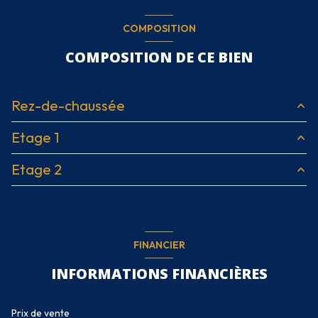
COMPOSITION
COMPOSITION DE CE BIEN
Rez-de-chaussée
Etage 1
cuisine
6.74 m²
Etage 2
salon/sejour
17 m²
chambre
9.85 m²
WC
2.45 m²
salle d'eau
5.79 m²
Combles aménagés
12 m²
entrée
4 m²
chambre
14.40 m²
FINANCIER
salon/sejour
14.80 m²
INFORMATIONS FINANCIÈRES
Prix de vente