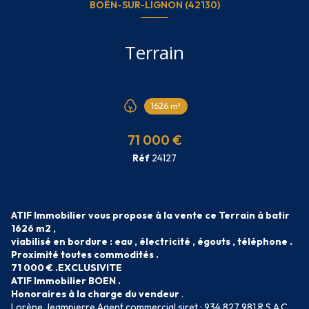
BOËN-SUR-LIGNON (42130)
Terrain
1626 m²
71 000 €
Réf
24127
ATIF Immobilier vous propose à la vente ce Terrain à batir
1626 m2 ,
viabilisé en bordure : eau , électricité , égouts , téléphone .
Proximité toutes commodités .
71 000 € .EXCLUSIVITE
ATIF Immobilier BOEN .
Honoraires à la charge du vendeur
.
Lorène Jeampierre Agent commercial siret :
934 827 981 R.S.A.C