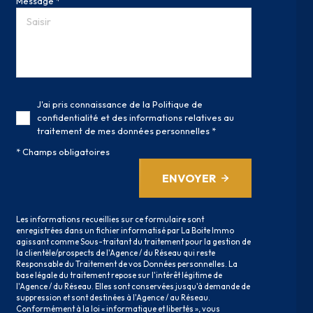
Message *
J'ai pris connaissance de la Politique de
confidentialité et des informations relatives au
traitement de mes données personnelles *
* Champs obligatoires
ENVOYER
Les informations recueillies sur ce formulaire sont
enregistrées dans un fichier informatisé par La Boite Immo
agissant comme Sous-traitant du traitement pour la gestion de
la clientèle/prospects de l'Agence / du Réseau qui reste
Responsable du Traitement de vos Données personnelles. La
base légale du traitement repose sur l'intérêt légitime de
l'Agence / du Réseau. Elles sont conservées jusqu'à demande de
suppression et sont destinées à l'Agence / au Réseau.
Conformément à la loi « informatique et libertés », vous