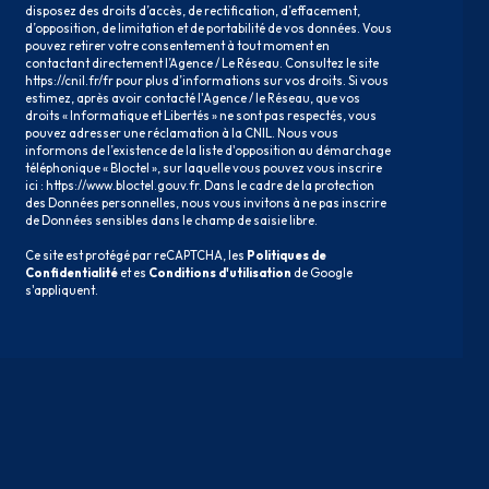
disposez des droits d’accès, de rectification, d’effacement,
d’opposition, de limitation et de portabilité de vos données. Vous
pouvez retirer votre consentement à tout moment en
contactant directement l’Agence / Le Réseau. Consultez le site
https://cnil.fr/fr
pour plus d’informations sur vos droits. Si vous
estimez, après avoir contacté l'Agence / le Réseau, que vos
droits « Informatique et Libertés » ne sont pas respectés, vous
pouvez adresser une réclamation à la CNIL. Nous vous
informons de l’existence de la liste d'opposition au démarchage
téléphonique « Bloctel », sur laquelle vous pouvez vous inscrire
ici :
https://www.bloctel.gouv.fr
. Dans le cadre de la protection
des Données personnelles, nous vous invitons à ne pas inscrire
de Données sensibles dans le champ de saisie libre.
Ce site est protégé par reCAPTCHA, les
Politiques de
Confidentialité
et es
Conditions d'utilisation
de Google
s'appliquent.