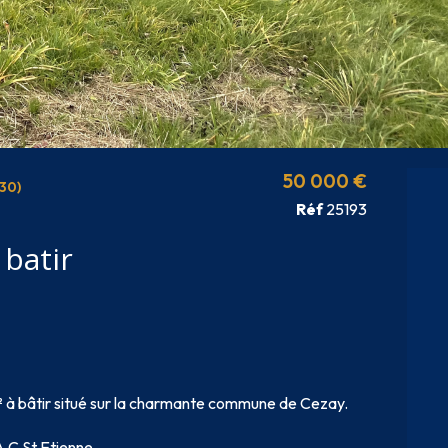
50 000 €
30)
Réf
25193
 batir
m² à bâtir situé sur la charmante commune de Cezay.
.C St Etienne.