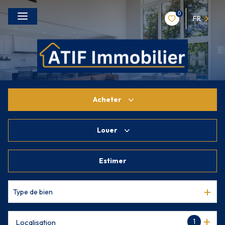
0
FR
Acheter
Louer
De l'ancien
De l'immo pro
Estimer
à l'année
De l'immo pro
Type de bien
1
Localisation