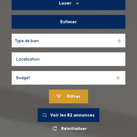
Louer
De l'ancien
De l'immo pro
Estimer
à l'année
De l'immo pro
Type de bien
Budget
Filtrer
Voir les
82
annonces
Réinitialiser