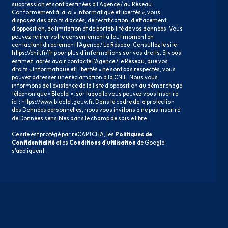
suppression et sont destinées à l'Agence / au Réseau.
Conformément à la loi « informatique et libertés », vous
disposez des droits d’accès, de rectification, d’effacement,
d’opposition, de limitation et de portabilité de vos données. Vous
pouvez retirer votre consentement à tout moment en
contactant directement l’Agence / Le Réseau. Consultez le site
https://cnil.fr/fr
pour plus d’informations sur vos droits. Si vous
estimez, après avoir contacté l'Agence / le Réseau, que vos
droits « Informatique et Libertés » ne sont pas respectés, vous
pouvez adresser une réclamation à la CNIL. Nous vous
informons de l’existence de la liste d'opposition au démarchage
téléphonique « Bloctel », sur laquelle vous pouvez vous inscrire
ici :
https://www.bloctel.gouv.fr
. Dans le cadre de la protection
des Données personnelles, nous vous invitons à ne pas inscrire
de Données sensibles dans le champ de saisie libre.
Ce site est protégé par reCAPTCHA, les
Politiques de
Confidentialité
et es
Conditions d'utilisation
de Google
s'appliquent.