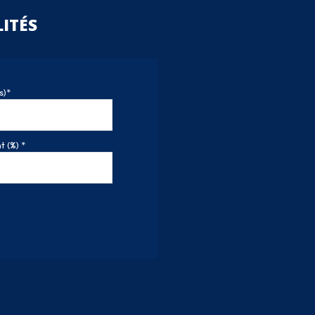
ITÉS
s)*
 (%) *