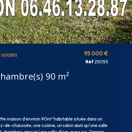
95 000 €
(03250)
Réf
25055
Maison 6 pièce(s) 4 chambre(s) 90 m²
tte maison d'environ 90m² habitable située dans un
-de-chaussée, une cuisine, un salon aisni qu'une salle
4 chambres ainsi qu'une salle d'eau avec wc. Grenier