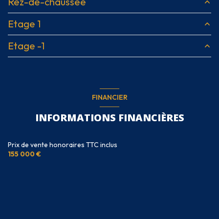
Rez-de-chaussée
Etage 1
cuisine
13.32 m²
Etage -1
salon/sejour
24.31 m²
mezzanine
4 m²
chambre
10.88 m²
garage
75 m²
chambre
11.99 m²
FINANCIER
salle de bain
4.30 m²
WC
1.73 m²
INFORMATIONS FINANCIÈRES
cuvage
60 m²
Prix de vente honoraires TTC inclus
155 000 €