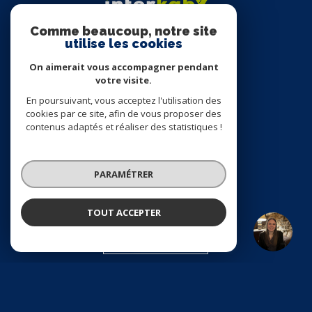
Comme beaucoup, notre site
utilise les cookies
NOS RÉSEAUX
On aimerait vous accompagner pendant
votre visite.
NOUS SUIVRE
En poursuivant, vous acceptez l'utilisation des
cookies par ce site, afin de vous proposer des
contenus adaptés et réaliser des statistiques !
VOTRE ESPACE
PARAMÉTRER
ESPACE PROPRIÉTAIRE
TOUT ACCEPTER
BOEN SUR LIGNON
Agence
Se connecter