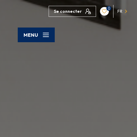
0
Se connecter
FR
MENU