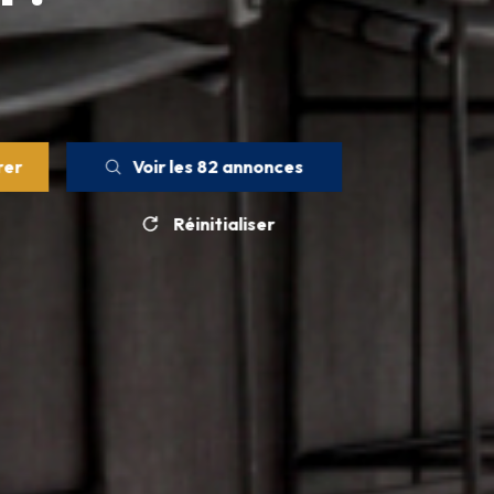
rer
Voir les
82
annonces
Réinitialiser