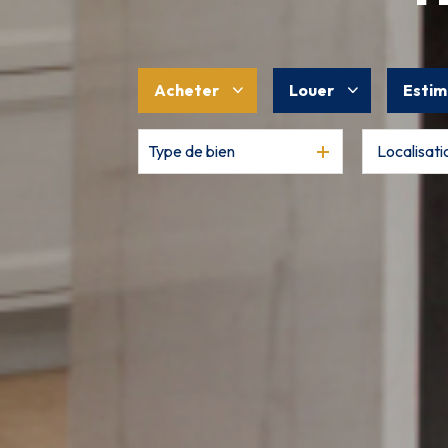
Acheter
Louer
Estim
Type de bien
De l'ancien
à l'année
De l'immo pro
De l'immo pro