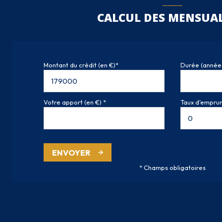
CALCUL DES MENSUAL
Montant du crédit (en €)*
Durée (année
Votre apport (en €) *
Taux d'emprunt
ENVOYER
* Champs obligatoires