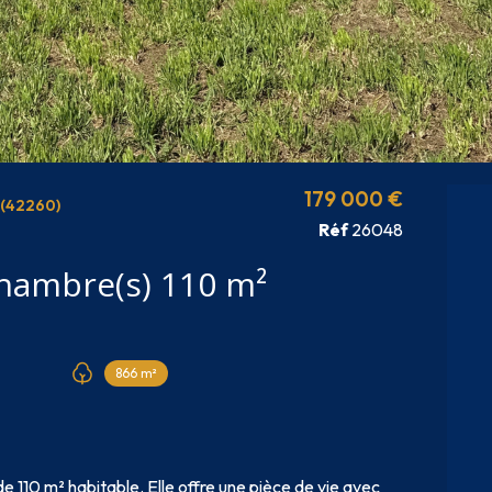
179 000 €
(42260)
Réf
26048
Maison 4 pièce(s) 3 chambre(s) 110 m²
866 m²
110 m² habitable. Elle offre une pièce de vie avec