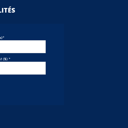
ITÉS
s)*
 (%) *