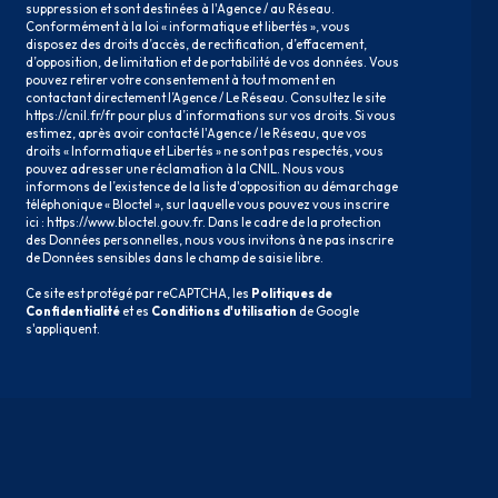
suppression et sont destinées à l'Agence / au Réseau.
Conformément à la loi « informatique et libertés », vous
disposez des droits d’accès, de rectification, d’effacement,
d’opposition, de limitation et de portabilité de vos données. Vous
pouvez retirer votre consentement à tout moment en
contactant directement l’Agence / Le Réseau. Consultez le site
https://cnil.fr/fr
pour plus d’informations sur vos droits. Si vous
estimez, après avoir contacté l'Agence / le Réseau, que vos
droits « Informatique et Libertés » ne sont pas respectés, vous
pouvez adresser une réclamation à la CNIL. Nous vous
informons de l’existence de la liste d'opposition au démarchage
téléphonique « Bloctel », sur laquelle vous pouvez vous inscrire
ici :
https://www.bloctel.gouv.fr
. Dans le cadre de la protection
des Données personnelles, nous vous invitons à ne pas inscrire
de Données sensibles dans le champ de saisie libre.
Ce site est protégé par reCAPTCHA, les
Politiques de
Confidentialité
et es
Conditions d'utilisation
de Google
s'appliquent.