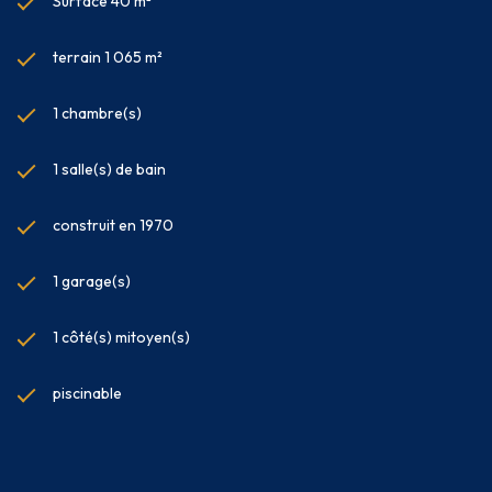
Surface 40 m²
terrain 1 065 m²
1 chambre(s)
1 salle(s) de bain
construit en 1970
1 garage(s)
1 côté(s) mitoyen(s)
piscinable