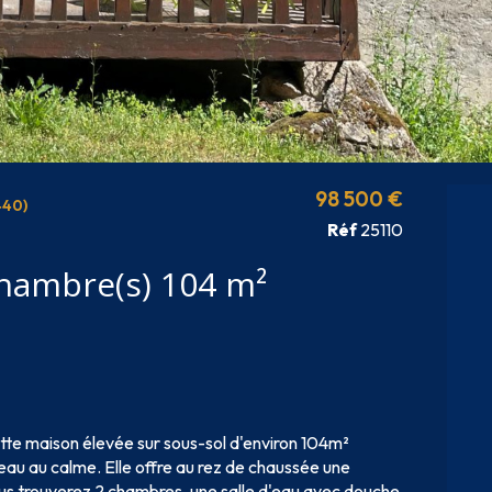
98 500 €
440)
Réf
25110
Maison 3 pièce(s) 2 chambre(s) 104 m²
te maison élevée sur sous-sol d'environ 104m²
au au calme. Elle offre au rez de chaussée une
vous trouverez 2 chambres, une salle d'eau avec douche