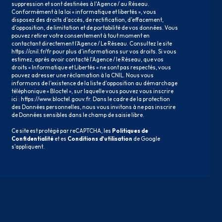
suppression et sont destinées à l'Agence / au Réseau.
Conformément à la loi « informatique et libertés », vous
disposez des droits d’accès, de rectification, d’effacement,
d’opposition, de limitation et de portabilité de vos données. Vous
pouvez retirer votre consentement à tout moment en
contactant directement l’Agence / Le Réseau. Consultez le site
https://cnil.fr/fr
pour plus d’informations sur vos droits. Si vous
estimez, après avoir contacté l'Agence / le Réseau, que vos
droits « Informatique et Libertés » ne sont pas respectés, vous
pouvez adresser une réclamation à la CNIL. Nous vous
informons de l’existence de la liste d'opposition au démarchage
téléphonique « Bloctel », sur laquelle vous pouvez vous inscrire
ici :
https://www.bloctel.gouv.fr
. Dans le cadre de la protection
des Données personnelles, nous vous invitons à ne pas inscrire
de Données sensibles dans le champ de saisie libre.
Ce site est protégé par reCAPTCHA, les
Politiques de
Confidentialité
et es
Conditions d'utilisation
de Google
s'appliquent.