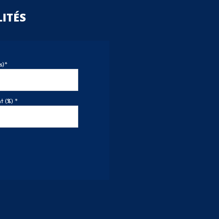
ITÉS
s)*
 (%) *