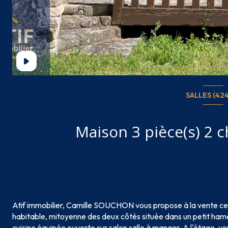
SALLES (42
Atif immobilier, Camille SOUCHON vous propose à la vente cet
habitable, mitoyenne des deux côtés située dans un petit hame
cuisine équipée ouverte sur salon salle à manger. A l'étage, 