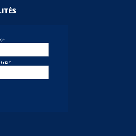
ITÉS
s)*
 (%) *