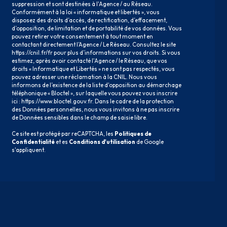
suppression et sont destinées à l'Agence / au Réseau.
Conformément à la loi « informatique et libertés », vous
disposez des droits d’accès, de rectification, d’effacement,
d’opposition, de limitation et de portabilité de vos données. Vous
pouvez retirer votre consentement à tout moment en
contactant directement l’Agence / Le Réseau. Consultez le site
https://cnil.fr/fr
pour plus d’informations sur vos droits. Si vous
estimez, après avoir contacté l'Agence / le Réseau, que vos
droits « Informatique et Libertés » ne sont pas respectés, vous
pouvez adresser une réclamation à la CNIL. Nous vous
informons de l’existence de la liste d'opposition au démarchage
téléphonique « Bloctel », sur laquelle vous pouvez vous inscrire
ici :
https://www.bloctel.gouv.fr
. Dans le cadre de la protection
des Données personnelles, nous vous invitons à ne pas inscrire
de Données sensibles dans le champ de saisie libre.
Ce site est protégé par reCAPTCHA, les
Politiques de
Confidentialité
et es
Conditions d'utilisation
de Google
s'appliquent.