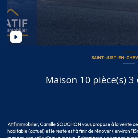
SAINT-JUST-EN-CHEV
Atif immobilier, Camille SOUCHON vous propose à la vente ce
habitable (actuel) et le reste est à finir de rénover ( environ 115
manger, une salle d'eau avec wc, 3 chambres, un espace buande