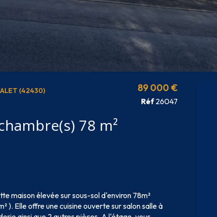
89 000 €
ALET (42430)
Réf
26047
Maison 10 pièce(s) 3 chambre(s) 78 m²
tte maison élevée sur sous-sol d'environ 78m²
m² ). Elle offre une cuisine ouverte sur salon salle à
rie ainsi que 2 autres pièces. A l'étage, vous