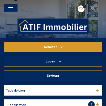
0
FR
Acheter
Louer
De l'ancien
De l'immo pro
Estimer
à l'année
De l'immo pro
Type de bien
1
Localisation