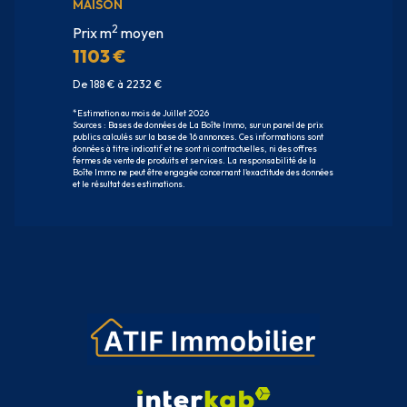
MAISON
2
Prix m
moyen
1103 €
De 188 € à 2232 €
*Estimation au mois de Juillet 2026
Sources : Bases de données de La Boîte Immo, sur un panel de prix
publics calculés sur la base de 16 annonces. Ces informations sont
données à titre indicatif et ne sont ni contractuelles, ni des offres
fermes de vente de produits et services. La responsabilité de la
Boîte Immo ne peut être engagée concernant l'exactitude des données
et le résultat des estimations.