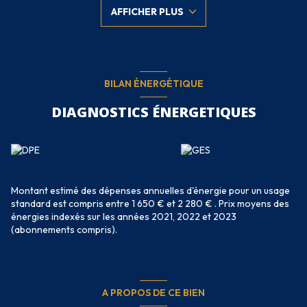
à granulés et radiateurs électriques, fosse septique non
AFFICHER PLUS
conforme, fenêtres double vitrage.
Pour me contacter merci d'utiliser le numéro de téléphone sur la
1ère photo de l'annonce. A bientôt au téléphone !
Agent commercial siret 888894946 rsac de Cusset.
BILAN ÉNERGÉTIQUE
DIAGNOSTICS ÉNERGETIQUES
Montant estimé des dépenses annuelles d'énergie pour un usage
standard est compris entre 1 650 € et 2 280 € . Prix moyens des
énergies indexés sur les années 2021, 2022 et 2023
(abonnements compris).
A PROPOS DE CE BIEN