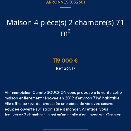
ARRONNES (03250)
Maison 4 pièce(s) 2 chambre(s) 71
m²
119 000 €
Réf
26017
Atif immobilier, Camille SOUCHON vous propose à la vente cette
maison entièrement rénovée en 2019 d'environ 71m² habitable.
Elle offre au rez-de-chaussée une pièce de vie avec cuisine
équipée ouverte sur salon salle à manger. A l'étage, vous
trouverez 2 chambres, ainsi qu'une salle d'eau avec wc. Grenier.
Petit garage attenant avec espace buanderie d'environ 20m².
Deux garages non attenant complètent ce bien. Chauffage poêle