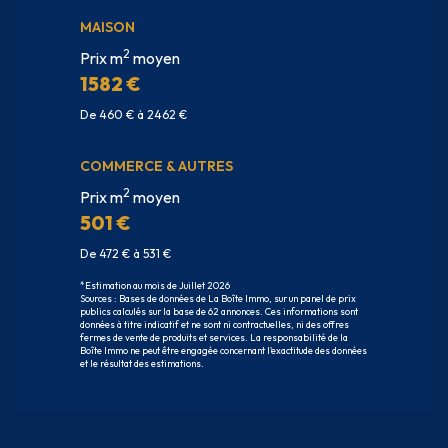
MAISON
2
Prix m
moyen
1582 €
De 460 € à 2462 €
COMMERCE & AUTRES
2
Prix m
moyen
501 €
De 472 € à 531 €
*Estimation au mois de Juillet 2026
Sources : Bases de données de La Boîte Immo, sur un panel de prix
publics calculés sur la base de 62 annonces. Ces informations sont
données à titre indicatif et ne sont ni contractuelles, ni des offres
fermes de vente de produits et services. La responsabilité de la
Boîte Immo ne peut être engagée concernant l'exactitude des données
et le résultat des estimations.