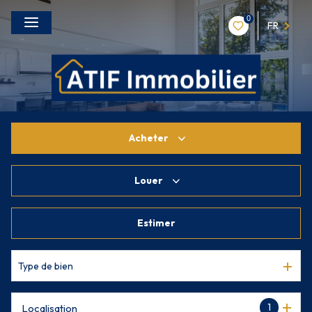
0
FR
Acheter
Louer
De l'ancien
De l'immo pro
Estimer
à l'année
De l'immo pro
Type de bien
1
Localisation