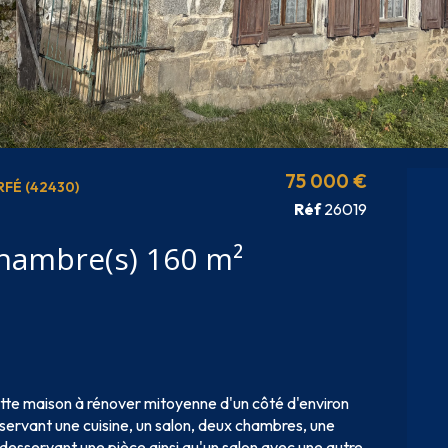
75 000 €
FÉ (42430)
Réf
26019
Maison 8 pièce(s) 4 chambre(s) 160 m²
tte maison à rénover mitoyenne d'un côté d'environ
servant une cuisine, un salon, deux chambres, une
r desservant une pièce ainsi qu'un salon avec une autre