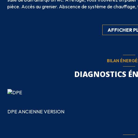
pièce. Accès au grenier. Abscence de système de chauffage, fe
hangars situés sur le terrain. Terrain d'environ 520m² avec possi
Pour me contacter, merci d'utiliser le numéro de téléphone sur
téléphone !
AFFICHER P
Agent commercial siret 888894946 rsac de Cusset.
BILAN ÉNERG
DIAGNOSTICS É
DPE ANCIENNE VERSION