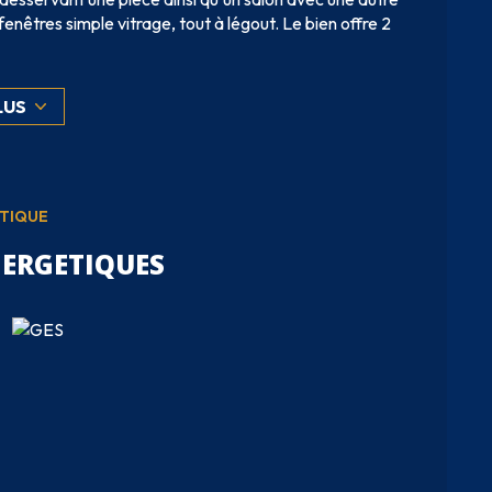
nêtres simple vitrage, tout à légout. Le bien offre 2
bilité d'avoir plus de terrain attenant.
 la dernière photo de l'annonce. A bientôt au
LUS
ÉTIQUE
NERGETIQUES