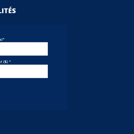
ITÉS
s)*
 (%) *