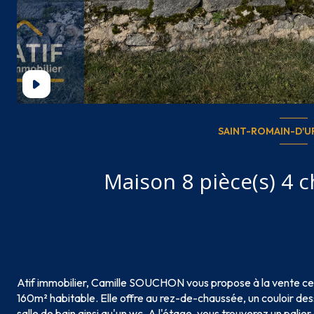
SAINT-ROMAIN-D'UR
Atif immobilier, Camille SOUCHON vous propose à la vente ce
160m² habitable. Elle offre au rez-de-chaussée, un couloir des
salle de bain ainsi qu'un wc. A l'étage, vous trouverez un palie