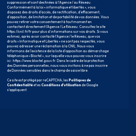
suppression et sont destinées à l'Agence / au Réseau.
Conformément à la loi « informatique et libertés », vous
disposez des droits d’accès, de rectification, d’effacement,
d’opposition, de limitation et de portabilité de vos données. Vous
pouvez retirer votre consentement à tout moment en
contactant directement l’Agence / Le Réseau. Consultez le site
https://cnil.fr/fr
pour plus d’informations sur vos droits. Si vous
estimez, après avoir contacté l'Agence / le Réseau, que vos
droits « Informatique et Libertés » ne sont pas respectés, vous
pouvez adresser une réclamation à la CNIL. Nous vous
informons de l’existence de la liste d'opposition au démarchage
téléphonique « Bloctel », sur laquelle vous pouvez vous inscrire
ici :
https://www.bloctel.gouv.fr
. Dans le cadre de la protection
des Données personnelles, nous vous invitons à ne pas inscrire
de Données sensibles dans le champ de saisie libre.
Ce site est protégé par reCAPTCHA, les
Politiques de
Confidentialité
et es
Conditions d'utilisation
de Google
s'appliquent.