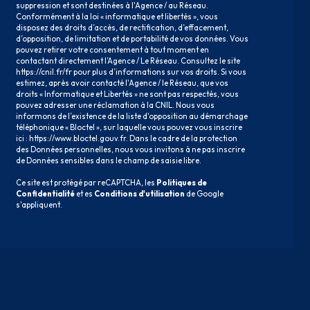
suppression et sont destinées à l'Agence / au Réseau.
Conformément à la loi « informatique et libertés », vous
disposez des droits d’accès, de rectification, d’effacement,
d’opposition, de limitation et de portabilité de vos données. Vous
pouvez retirer votre consentement à tout moment en
contactant directement l’Agence / Le Réseau. Consultez le site
https://cnil.fr/fr
pour plus d’informations sur vos droits. Si vous
estimez, après avoir contacté l'Agence / le Réseau, que vos
droits « Informatique et Libertés » ne sont pas respectés, vous
pouvez adresser une réclamation à la CNIL. Nous vous
informons de l’existence de la liste d'opposition au démarchage
téléphonique « Bloctel », sur laquelle vous pouvez vous inscrire
ici :
https://www.bloctel.gouv.fr
. Dans le cadre de la protection
des Données personnelles, nous vous invitons à ne pas inscrire
de Données sensibles dans le champ de saisie libre.
Ce site est protégé par reCAPTCHA, les
Politiques de
Confidentialité
et es
Conditions d'utilisation
de Google
s'appliquent.