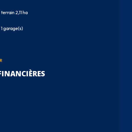
terrain 2,11 ha
1 garage(s)
R
FINANCIÈRES