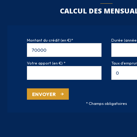
CALCUL DES MENSUAL
Montant du crédit (en €)*
Durée (année
Votre apport (en €) *
Taux d'emprunt
ENVOYER
* Champs obligatoires