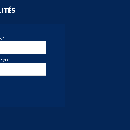
ITÉS
s)*
 (%) *