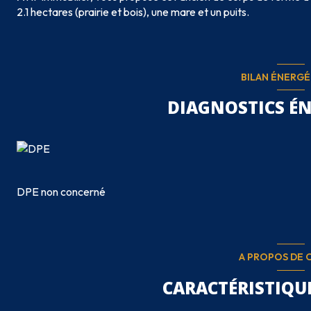
2.1 hectares (prairie et bois), une mare et un puits.
BILAN ÉNERG
DIAGNOSTICS É
DPE non concerné
A PROPOS DE C
CARACTÉRISTIQUE