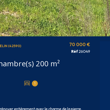
70 000 €
LIN (42590)
Réf
26049
Maison 1 pièce(s) 1 chambre(s) 200 m²
1
 rénover entièrement avec le charme de la pierre.